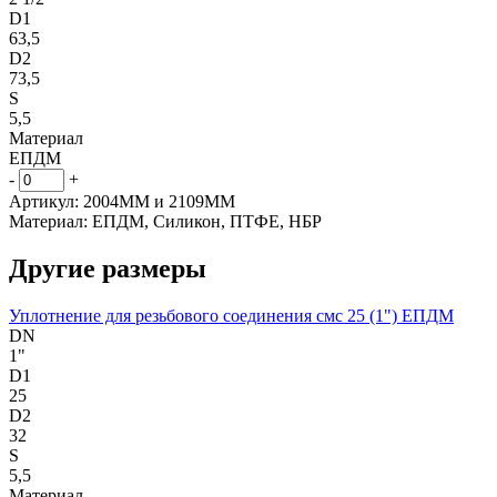
D1
63,5
D2
73,5
S
5,5
Материал
ЕПДМ
-
+
Артикул: 2004ММ и 2109ММ
Материал: ЕПДМ, Силикон, ПТФЕ, НБР
Другие размеры
Уплотнение для резьбового соединения смс 25 (1") ЕПДМ
DN
1"
D1
25
D2
32
S
5,5
Материал